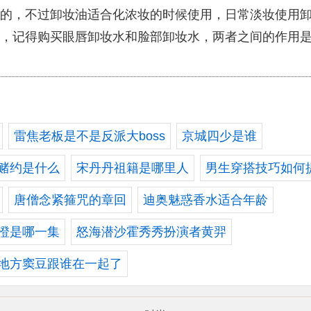
的，不过卸妆油适合化浓妆的时候使用，日常淡妆使用
，记得购买眼唇卸妆水和脸部卸妆水，两者之间的作用
雷焦老板是不是反派大boss
京城四少是谁
赌约是什么
宋丹丹祖籍是哪里人
男生穿搭技巧如何
唐僧念紧箍咒的章回
迪奥魅惑香水适合年龄
澄是哪一集
怒海潜沙霍秀秀扮演者黄羿
地方窦豆跟谁在一起了