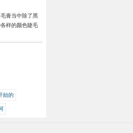
。
睫毛膏当中除了黑
种各样的颜色睫毛
开始的
何