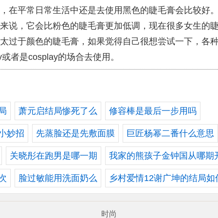
，在平常日常生活中还是去使用黑色的睫毛膏会比较好
来说，它会比粉色的睫毛膏更加低调，现在很多女生的
太过于颜色的睫毛膏，如果觉得自己很想尝试一下，各
y或者是cosplay的场合去使用。
局
萧元启结局惨死了么
修容棒是最后一步用吗
小妙招
先蒸脸还是先敷面膜
巨匠杨幂二番什么意思
关晓彤在跑男是哪一期
我家的熊孩子金钟国从哪期
次
脸过敏能用洗面奶么
乡村爱情12谢广坤的结局如
时尚