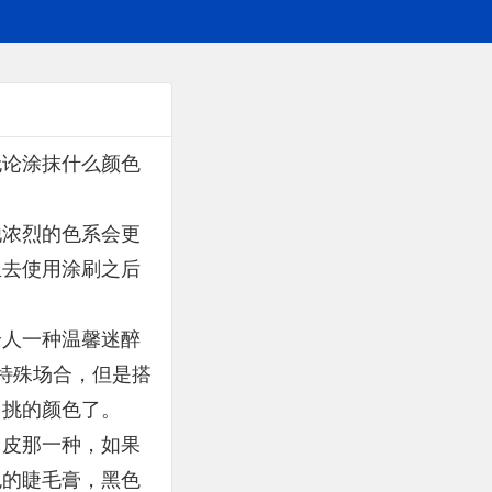
无论涂抹什么颜色
他浓烈的色系会更
生去使用涂刷之后
给人一种温馨迷醉
些特殊场合，但是搭
出挑的颜色了。
白皮那一种，如果
色的睫毛膏，黑色