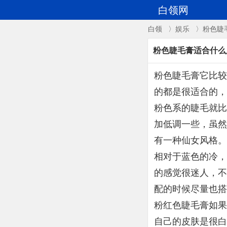
白领网
白领
〉
娱乐
〉粉色睫
粉色睫毛膏适合什么
粉色睫毛膏它比较
的都是很适合的，
粉色系的睫毛就比
加低调一些，虽然
有一种仙女风格。
相对于蓝色的冷，
的感觉很迷人，不
配的时候尽量也搭
粉红色睫毛膏如果
自己的皮肤是很白