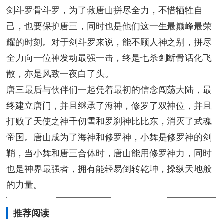
剑斗罗骨斗罗，为了救唐山拼尽全力，不惜牺牲自
己，也要保护唐三，同时也是他们这一生最巅峰最荣
耀的时刻。对于剑斗罗来说，能不顾人神之别，拼尽
全力向一位神发动最强一击，终是七杀剑断骨话化飞
散，亦是风致一夜白了头。
唐三最后与伙伴们一起凭着最初的信念闯荡大陆，最
终建立唐门，并且继承了海神，修罗了双神位，并且
打败了天使之神千仞雪和罗刹神比比东，消灭了武魂
帝国。唐山成为了海神和修罗神，小舞是修罗神的剑
鞘，当小舞和唐三合体时，唐山能用修罗神力，同时
也是神界最强者，拥有能轻易倒转乾坤，操纵天地般
的力量。
推荐阅读