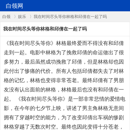
白领网
白领
〉
娱乐
〉我在时间尽头等你林格和邱倩在一起了吗
我在时间尽头等你林格和邱倩在一起了吗
《我在时间尽头等你》林格最终爱而不得没有和邱倩
走到一起。电影中林格为了挽救邱倩的命运做出了很
多努力，最后虽然成功挽救了邱倩，但是林格却也因
此付出了惨痛的代价。所有人包括邱倩都失去了对林
格的记忆，林格也变得非常苍老。最终邱倩有了男朋
友没有认出面前的林格，林格最后也没有和邱倩在一
起。 《我在时间尽头等你》是一部非常悲情的爱情电
影，在今年的七夕节上映，讲述了男主角林格无意间
拥有了穿越时空的能力，为了改变邱倩出车祸的惨剧
林格穿越了无数次时空。最终也因此变得十分苍老，