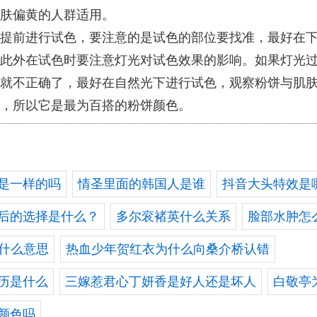
肤偏黄的人群适用。
提前进行试色，要注意的是试色的部位要找准，最好在
此外在试色时要注意灯光对试色效果的影响。如果灯光
就不正确了，最好在自然光下进行试色，观察粉饼与肌
，所以它是最为百搭的粉饼颜色。
是一样的吗
情圣里面的韩国人是谁
抖音大头特效是
后的选择是什么？
多尔衮褚英什么关系
脸部水肿怎
是什么意思
热血少年贺红衣为什么向桑介桥认错
历是什么
三嫁惹君心丁妍香是好人还是坏人
白敬亭
颜色吗